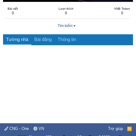
Bài viết
Lượt thích
VNB Token
0
0
0
Tìm kiếm
Tường nhà
Bài đăng
Thông tin
CNG - One
VN
Trợ giúp
R
S