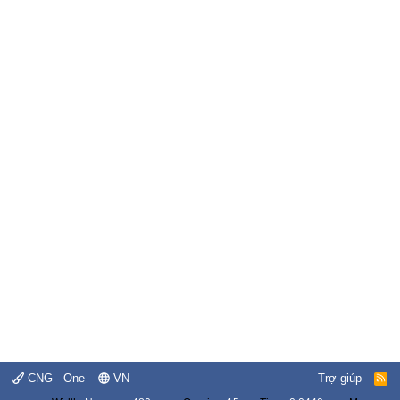
CNG - One
VN
Trợ giúp
R
S