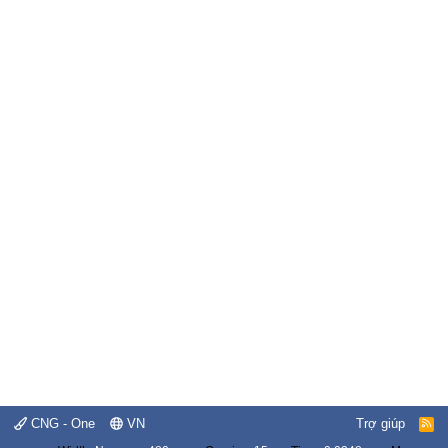
CNG - One
VN
Trợ giúp
R
S