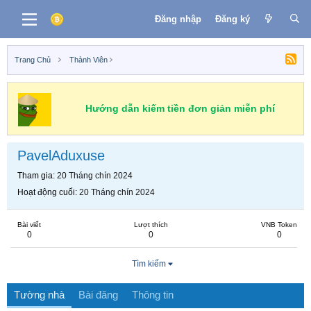
Đăng nhập
Đăng ký
Trang Chủ
Thành Viên
Hướng dẫn kiếm tiền đơn giản miễn phí
PavelAduxuse
Tham gia
20 Tháng chín 2024
Hoạt động cuối
20 Tháng chín 2024
Bài viết
Lượt thích
VNB Token
0
0
0
Tìm kiếm
Tường nhà
Bài đăng
Thông tin