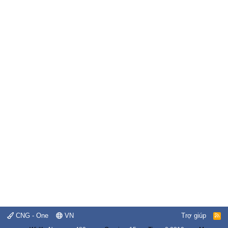
CNG - One
VN
Trợ giúp
R
S