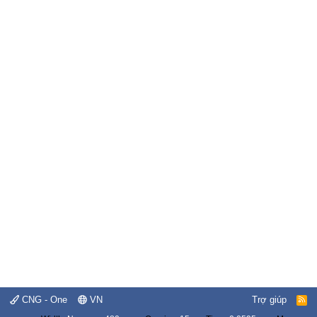
CNG - One
VN
Trợ giúp
R
S