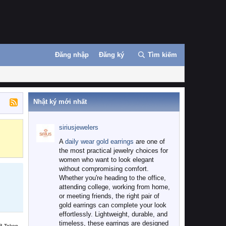
Đăng nhập
Đăng ký
Tìm kiếm
Nhật ký mới nhất
siriusjewelers
Binance
MEXC
A
daily wear gold earrings
are one of
the most practical jewelry choices for
women who want to look elegant
without compromising comfort.
Whether you're heading to the office,
attending college, working from home,
or meeting friends, the right pair of
gold earrings can complete your look
effortlessly. Lightweight, durable, and
timeless, these earrings are designed
B Token