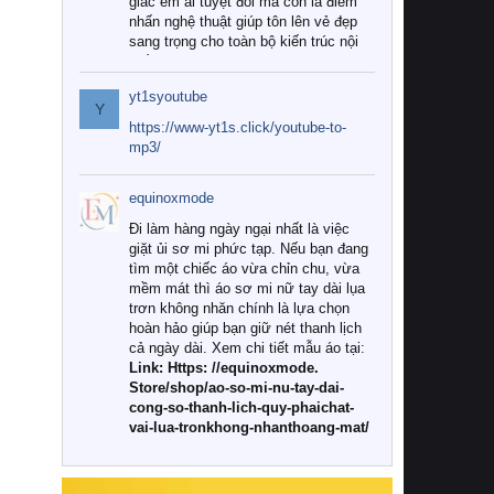
giác êm ái tuyệt đối mà còn là điểm
nhấn nghệ thuật giúp tôn lên vẻ đẹp
sang trọng cho toàn bộ kiến trúc nội
thất.
yt1syoutube
Tuy nhiên, giữa thị trường đa dạng
Y
với vô vàn thương hiệu và mẫu mã
https://www-yt1s.click/youtube-to-
như hiện nay, làm thế nào để chọn
mp3/
được những bộ chăn ga gối đệm cao
cấp thực sự chất lượng, phù hợp với
equinoxmode
khí hậu và nhu cầu sử dụng của gia
đình? Hãy cùng chúng tôi đi tìm lời
Đi làm hàng ngày ngại nhất là việc
giải đáp chi tiết qua bài viết dưới đây.
giặt ủi sơ mi phức tạp. Nếu bạn đang
tìm một chiếc áo vừa chỉn chu, vừa
1. Tại sao các gia đình hiện đại lại ưa
mềm mát thì áo sơ mi nữ tay dài lụa
chuộng chăn ga gối đệm cao cấp?
trơn không nhăn chính là lựa chọn
hoàn hảo giúp bạn giữ nét thanh lịch
Khác với các dòng sản phẩm thông
cả ngày dài. Xem chi tiết mẫu áo tại:
thường, những bộ chăn ga gối đệm
Link: Https: //equinoxmode.
cao cấp trải qua quy trình sản xuất
Store/shop/ao-so-mi-nu-tay-dai-
nghiêm ngặt từ khâu chọn lọc nguyên
cong-so-thanh-lich-quy-phaichat-
liệu tự nhiên đến công nghệ dệt
vai-lua-tronkhong-nhanthoang-mat/
nhuộm hiện đại không chứa hóa chất
độc hại. Khi sử dụng dòng sản phẩm
này, bạn sẽ cảm nhận rõ rệt sự khác