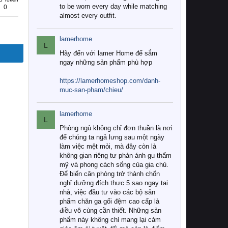
to be worn every day while matching
0
almost every outfit.
lamerhome
L
Hãy đến với lamer Home để sắm
ngay những sản phẩm phù hợp
https://lamerhomeshop.com/danh-
muc-san-pham/chieu/
lamerhome
L
Phòng ngủ không chỉ đơn thuần là nơi
để chúng ta ngả lưng sau một ngày
làm việc mệt mỏi, mà đây còn là
không gian riêng tư phản ánh gu thẩm
mỹ và phong cách sống của gia chủ.
Để biến căn phòng trở thành chốn
nghỉ dưỡng đích thực 5 sao ngay tại
nhà, việc đầu tư vào các bộ sản
phẩm chăn ga gối đệm cao cấp là
điều vô cùng cần thiết. Những sản
phẩm này không chỉ mang lại cảm