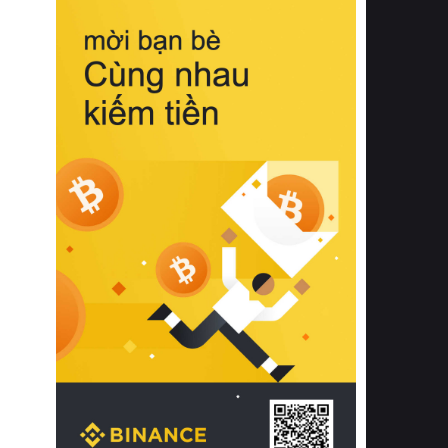
biệt từ bề mặt vải mềm mịn, khả năng
thoáng khí tuyệt vời cho đến độ đàn
hồi chuẩn xác của phần đệm nâng đỡ
cột sống.
Bên cạnh đó, việc lựa chọn các dòng
sản phẩm đạt chuẩn chất lượng quốc
tế còn giúp ngăn ngừa tình trạng kích
ứng da, hạn chế sự phát triển của vi
khuẩn và nấm mốc trong điều kiện
thời tiết nóng ẩm. Bạn có thể tìm hiểu
thêm các nghiên cứu khoa học về tác
động của giấc ngủ và môi trường
phòng ngủ đối với sức khỏe con
người tại Sleep Foundation (External
Link) để có cái nhìn toàn diện hơn.
2. Các tiêu chí vàng khi lựa chọn
chăn ga gối đệm cao cấp cho phòng
ngủ
Để sở hữu một bộ chăn ga gối đệm
cao cấp hoàn hảo cả về thẩm mỹ lẫn
công năng, người tiêu dùng cần cân
nhắc kỹ lưỡng các tiêu chí quan trọng