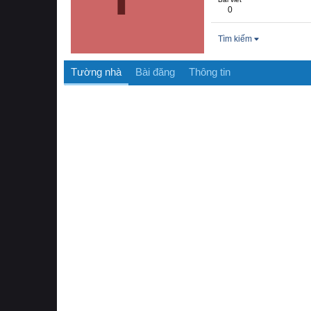
0
Tìm kiếm
Tường nhà
Bài đăng
Thông tin