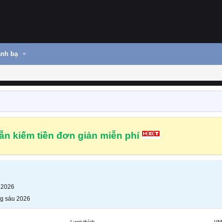
nh bạ
n kiếm tiền đơn giản miễn phí
 2026
g sáu 2026
Lượt thích
VN