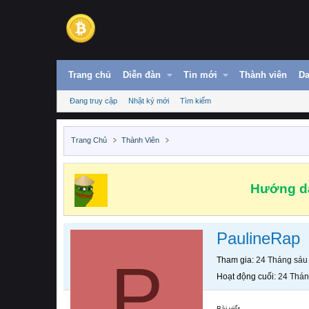
Trang chủ
Diễn đàn
Tin mới
Thành viên
Da
Đang truy cập
Nhật ký mới
Tìm kiếm
Trang Chủ
Thành Viên
Hướng dẫ
PaulineRap
P
Tham gia
24 Tháng sáu
Hoạt động cuối
24 Thán
Bài viết