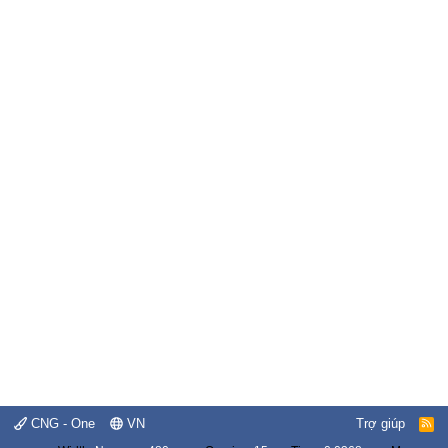
CNG - One
VN
Trợ giúp
R
S