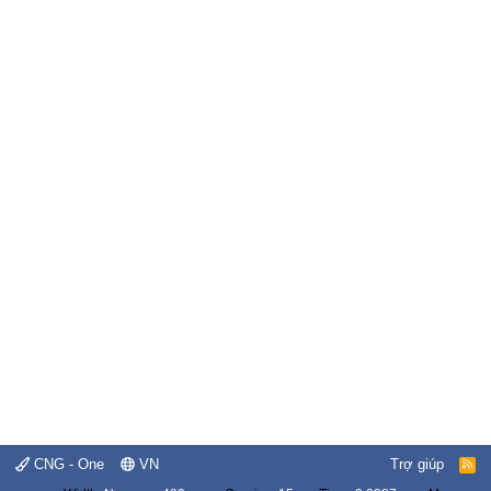
CNG - One
VN
Trợ giúp
R
S