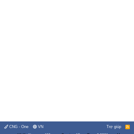
CNG - One
VN
Trợ giúp
R
S