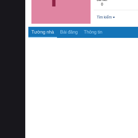
0
Tìm kiếm
Tường nhà
Bài đăng
Thông tin