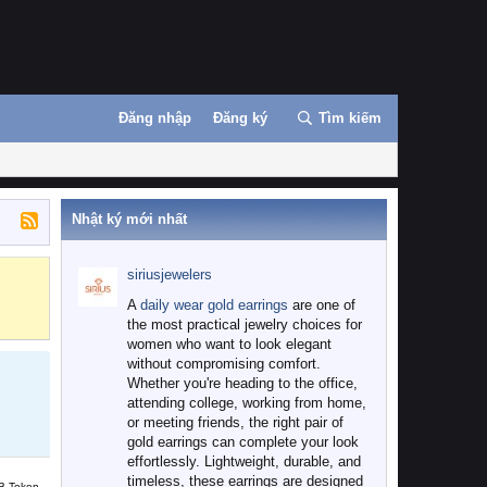
Đăng nhập
Đăng ký
Tìm kiếm
Nhật ký mới nhất
siriusjewelers
Binance
MEXC
A
daily wear gold earrings
are one of
the most practical jewelry choices for
women who want to look elegant
without compromising comfort.
Whether you're heading to the office,
attending college, working from home,
or meeting friends, the right pair of
gold earrings can complete your look
effortlessly. Lightweight, durable, and
timeless, these earrings are designed
B Token