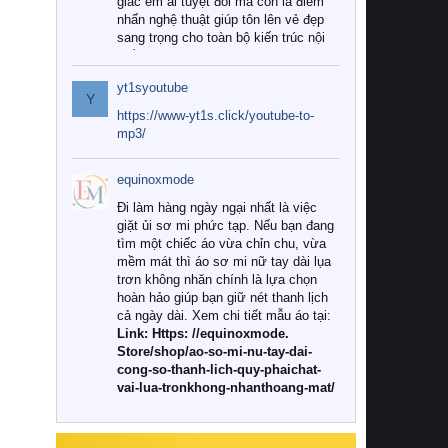
giác êm ái tuyệt đối mà còn là điểm
nhấn nghệ thuật giúp tôn lên vẻ đẹp
sang trọng cho toàn bộ kiến trúc nội
thất.
yt1syoutube
Tuy nhiên, giữa thị trường đa dạng
Y
với vô vàn thương hiệu và mẫu mã
https://www-yt1s.click/youtube-to-
như hiện nay, làm thế nào để chọn
mp3/
được những bộ chăn ga gối đệm cao
cấp thực sự chất lượng, phù hợp với
equinoxmode
khí hậu và nhu cầu sử dụng của gia
đình? Hãy cùng chúng tôi đi tìm lời
Đi làm hàng ngày ngại nhất là việc
giải đáp chi tiết qua bài viết dưới đây.
giặt ủi sơ mi phức tạp. Nếu bạn đang
tìm một chiếc áo vừa chỉn chu, vừa
1. Tại sao các gia đình hiện đại lại ưa
mềm mát thì áo sơ mi nữ tay dài lụa
chuộng chăn ga gối đệm cao cấp?
trơn không nhăn chính là lựa chọn
hoàn hảo giúp bạn giữ nét thanh lịch
Khác với các dòng sản phẩm thông
cả ngày dài. Xem chi tiết mẫu áo tại:
thường, những bộ chăn ga gối đệm
Link: Https: //equinoxmode.
cao cấp trải qua quy trình sản xuất
Store/shop/ao-so-mi-nu-tay-dai-
nghiêm ngặt từ khâu chọn lọc nguyên
cong-so-thanh-lich-quy-phaichat-
liệu tự nhiên đến công nghệ dệt
vai-lua-tronkhong-nhanthoang-mat/
nhuộm hiện đại không chứa hóa chất
độc hại. Khi sử dụng dòng sản phẩm
này, bạn sẽ cảm nhận rõ rệt sự khác