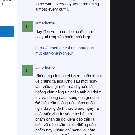
to be worn every day while matching
0
almost every outfit.
lamerhome
L
Hãy đến với lamer Home để sắm
ngay những sản phẩm phù hợp
https://lamerhomeshop.com/danh-
muc-san-pham/chieu/
lamerhome
L
Phòng ngủ không chỉ đơn thuần là nơi
để chúng ta ngả lưng sau một ngày
làm việc mệt mỏi, mà đây còn là
không gian riêng tư phản ánh gu thẩm
mỹ và phong cách sống của gia chủ.
Để biến căn phòng trở thành chốn
nghỉ dưỡng đích thực 5 sao ngay tại
nhà, việc đầu tư vào các bộ sản
phẩm chăn ga gối đệm cao cấp là
điều vô cùng cần thiết. Những sản
phẩm này không chỉ mang lại cảm