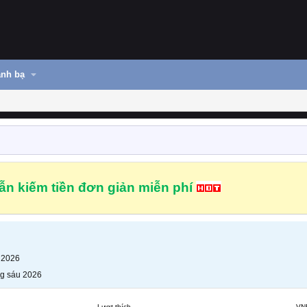
nh bạ
n kiếm tiền đơn giản miễn phí
 2026
g sáu 2026
Lượt thích
VN