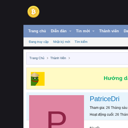
Trang chủ
Diễn đàn
Tin mới
Thành viên
Da
Đang truy cập
Nhật ký mới
Tìm kiếm
Trang Chủ
Thành Viên
Hướng dẫ
PatriceDri
P
Tham gia
26 Tháng sáu
Hoạt động cuối
26 Thán
Bài viết