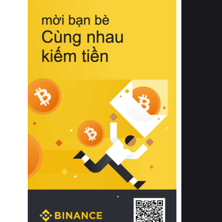
biệt từ bề mặt vải mềm mịn, khả năng
thoáng khí tuyệt vời cho đến độ đàn
hồi chuẩn xác của phần đệm nâng đỡ
cột sống.
Bên cạnh đó, việc lựa chọn các dòng
sản phẩm đạt chuẩn chất lượng quốc
tế còn giúp ngăn ngừa tình trạng kích
ứng da, hạn chế sự phát triển của vi
khuẩn và nấm mốc trong điều kiện
thời tiết nóng ẩm. Bạn có thể tìm hiểu
thêm các nghiên cứu khoa học về tác
động của giấc ngủ và môi trường
phòng ngủ đối với sức khỏe con
người tại Sleep Foundation (External
Link) để có cái nhìn toàn diện hơn.
2. Các tiêu chí vàng khi lựa chọn
chăn ga gối đệm cao cấp cho phòng
ngủ
Để sở hữu một bộ chăn ga gối đệm
cao cấp hoàn hảo cả về thẩm mỹ lẫn
công năng, người tiêu dùng cần cân
nhắc kỹ lưỡng các tiêu chí quan trọng