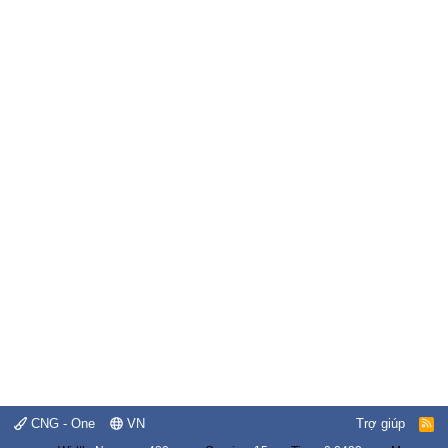
CNG - One
VN
Trợ giúp
R
S