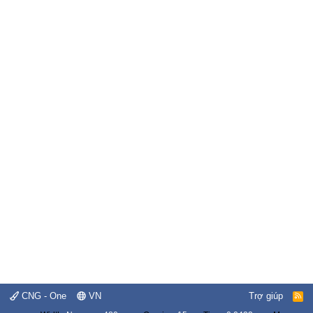
CNG - One
VN
Trợ giúp
R
S