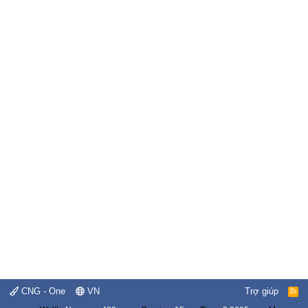
CNG - One
VN
Trợ giúp
R
S