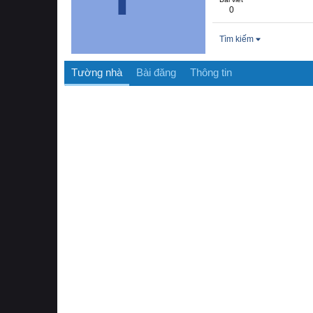
0
Tìm kiếm
Tường nhà
Bài đăng
Thông tin