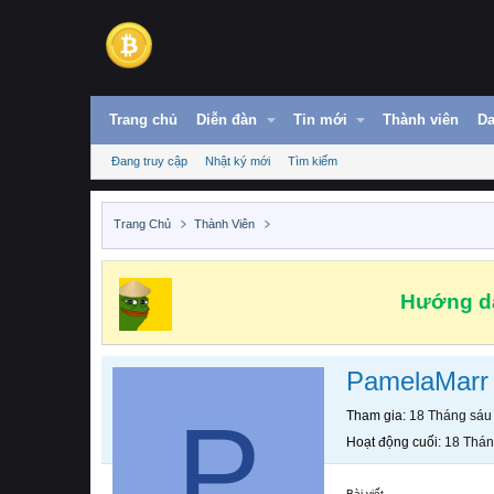
Trang chủ
Diễn đàn
Tin mới
Thành viên
Da
Đang truy cập
Nhật ký mới
Tìm kiếm
Trang Chủ
Thành Viên
Hướng dẫ
PamelaMarr
P
Tham gia
18 Tháng sáu
Hoạt động cuối
18 Thán
Bài viết