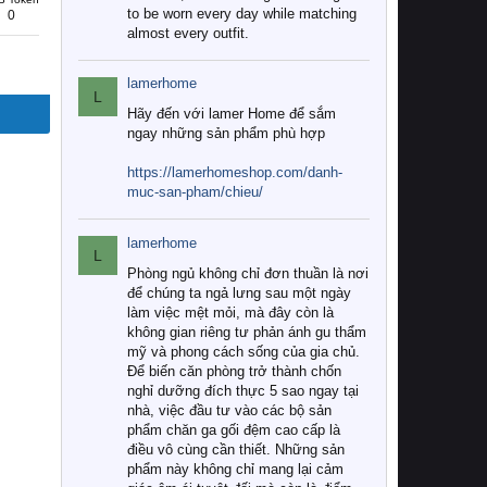
to be worn every day while matching
0
almost every outfit.
lamerhome
L
Hãy đến với lamer Home để sắm
ngay những sản phẩm phù hợp
https://lamerhomeshop.com/danh-
muc-san-pham/chieu/
lamerhome
L
Phòng ngủ không chỉ đơn thuần là nơi
để chúng ta ngả lưng sau một ngày
làm việc mệt mỏi, mà đây còn là
không gian riêng tư phản ánh gu thẩm
mỹ và phong cách sống của gia chủ.
Để biến căn phòng trở thành chốn
nghỉ dưỡng đích thực 5 sao ngay tại
nhà, việc đầu tư vào các bộ sản
phẩm chăn ga gối đệm cao cấp là
điều vô cùng cần thiết. Những sản
phẩm này không chỉ mang lại cảm