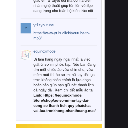
giác êm ái tuyệt đối mà còn là điểm
nhấn nghệ thuật giúp tôn lên vẻ đẹp
sang trọng cho toàn bộ kiến trúc nội
thất.
yt1syoutube
Tuy nhiên, giữa thị trường đa dạng
Y
với vô vàn thương hiệu và mẫu mã
https://www-yt1s.click/youtube-to-
như hiện nay, làm thế nào để chọn
mp3/
được những bộ chăn ga gối đệm cao
cấp thực sự chất lượng, phù hợp với
equinoxmode
khí hậu và nhu cầu sử dụng của gia
đình? Hãy cùng chúng tôi đi tìm lời
Đi làm hàng ngày ngại nhất là việc
giải đáp chi tiết qua bài viết dưới đây.
giặt ủi sơ mi phức tạp. Nếu bạn đang
tìm một chiếc áo vừa chỉn chu, vừa
1. Tại sao các gia đình hiện đại lại ưa
mềm mát thì áo sơ mi nữ tay dài lụa
chuộng chăn ga gối đệm cao cấp?
trơn không nhăn chính là lựa chọn
hoàn hảo giúp bạn giữ nét thanh lịch
Khác với các dòng sản phẩm thông
cả ngày dài. Xem chi tiết mẫu áo tại:
thường, những bộ chăn ga gối đệm
Link: Https: //equinoxmode.
cao cấp trải qua quy trình sản xuất
Store/shop/ao-so-mi-nu-tay-dai-
nghiêm ngặt từ khâu chọn lọc nguyên
cong-so-thanh-lich-quy-phaichat-
liệu tự nhiên đến công nghệ dệt
vai-lua-tronkhong-nhanthoang-mat/
nhuộm hiện đại không chứa hóa chất
độc hại. Khi sử dụng dòng sản phẩm
này, bạn sẽ cảm nhận rõ rệt sự khác