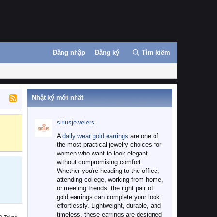
Đăng nhập
Đăng ký
Tìm kiếm
Nhật ký mới nhất
siriusjewelers
Binance
MEXC
A
daily wear gold earrings
are one of
the most practical jewelry choices for
women who want to look elegant
without compromising comfort.
Whether you're heading to the office,
attending college, working from home,
or meeting friends, the right pair of
gold earrings can complete your look
effortlessly. Lightweight, durable, and
timeless, these earrings are designed
B Token