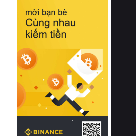
biệt từ bề mặt vải mềm mịn, khả năng
thoáng khí tuyệt vời cho đến độ đàn
hồi chuẩn xác của phần đệm nâng đỡ
cột sống.
Bên cạnh đó, việc lựa chọn các dòng
sản phẩm đạt chuẩn chất lượng quốc
tế còn giúp ngăn ngừa tình trạng kích
ứng da, hạn chế sự phát triển của vi
khuẩn và nấm mốc trong điều kiện
thời tiết nóng ẩm. Bạn có thể tìm hiểu
thêm các nghiên cứu khoa học về tác
động của giấc ngủ và môi trường
phòng ngủ đối với sức khỏe con
người tại Sleep Foundation (External
Link) để có cái nhìn toàn diện hơn.
2. Các tiêu chí vàng khi lựa chọn
chăn ga gối đệm cao cấp cho phòng
ngủ
Để sở hữu một bộ chăn ga gối đệm
cao cấp hoàn hảo cả về thẩm mỹ lẫn
công năng, người tiêu dùng cần cân
nhắc kỹ lưỡng các tiêu chí quan trọng