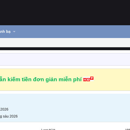
nh bạ
n kiếm tiền đơn giản miễn phí
 2026
g sáu 2026
Lượt thích
VN