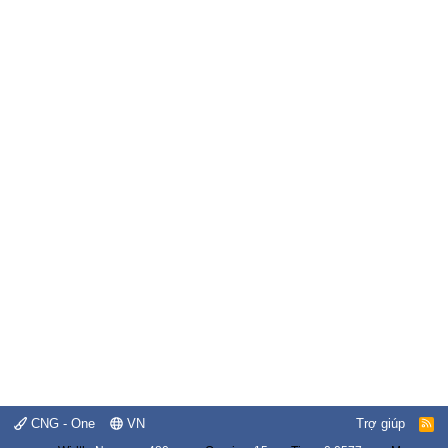
CNG - One
VN
Trợ giúp
R
S