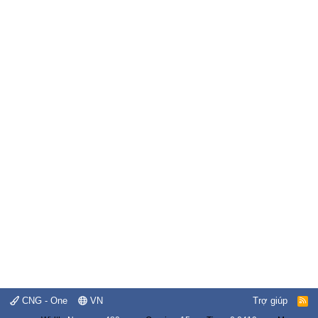
CNG - One
VN
Trợ giúp
R
S