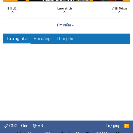
Bài viết
Lượt thích
VNB Token
0
0
0
Tìm kiếm
Tường nhà
Bài đăng
Thông tin
CNG - One
VN
Trợ giúp
R
S