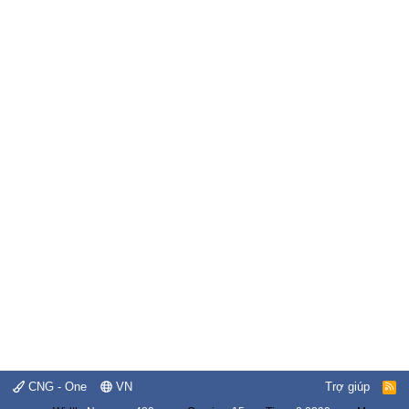
CNG - One
VN
Trợ giúp
R
S