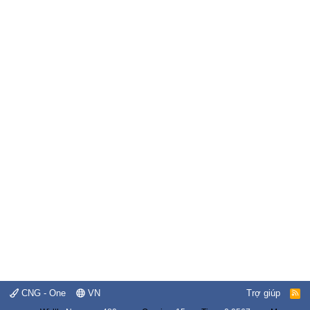
CNG - One
VN
Trợ giúp
R
S