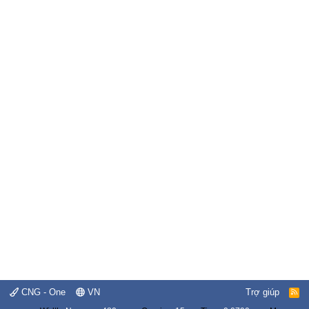
CNG - One
VN
Trợ giúp
R
S