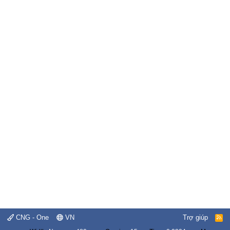
CNG - One
VN
Trợ giúp
R
S