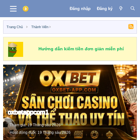
Đăng nhập
Đăng ký
Trang Chủ
Thành Viên
Hướng dẫn kiếm tiền đơn giản miễn phí
oxbetappcom1
Tham gia
19 Tháng sáu 2026
Hoạt động cuối
19 Tháng sáu 2026