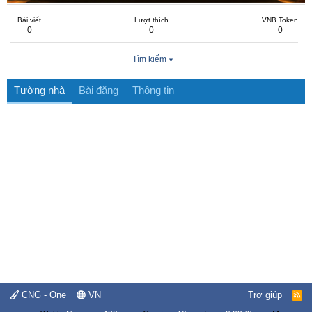
Bài viết
Lượt thích
VNB Token
0
0
0
Tìm kiếm
Tường nhà
Bài đăng
Thông tin
CNG - One
VN
Trợ giúp
R
S