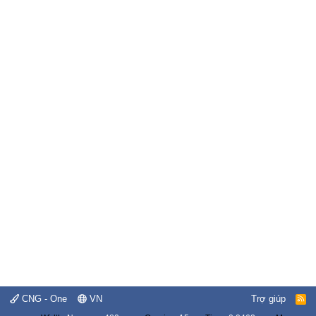
CNG - One
VN
Trợ giúp
R
S