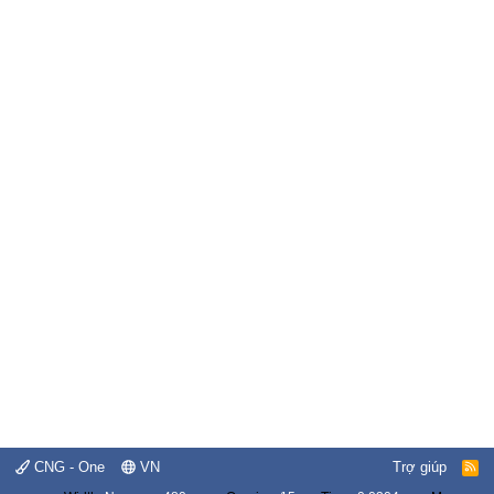
CNG - One
VN
Trợ giúp
R
S