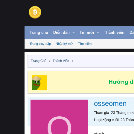
Trang chủ
Diễn đàn
Tin mới
Thành viên
Da
Đang truy cập
Nhật ký mới
Tìm kiếm
Trang Chủ
Thành Viên
Hướng dẫ
osseomen
O
Tham gia
23 Tháng mườ
Hoạt động cuối
23 Thán
Bài viết