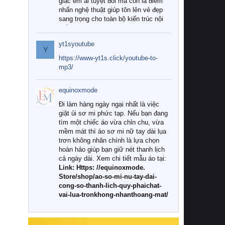
giác êm ái tuyệt đối mà còn là điểm
nhấn nghệ thuật giúp tôn lên vẻ đẹp
sang trọng cho toàn bộ kiến trúc nội
thất.
yt1syoutube
Tuy nhiên, giữa thị trường đa dạng
Y
với vô vàn thương hiệu và mẫu mã
https://www-yt1s.click/youtube-to-
như hiện nay, làm thế nào để chọn
mp3/
được những bộ chăn ga gối đệm cao
cấp thực sự chất lượng, phù hợp với
equinoxmode
khí hậu và nhu cầu sử dụng của gia
đình? Hãy cùng chúng tôi đi tìm lời
Đi làm hàng ngày ngại nhất là việc
giải đáp chi tiết qua bài viết dưới đây.
giặt ủi sơ mi phức tạp. Nếu bạn đang
tìm một chiếc áo vừa chỉn chu, vừa
1. Tại sao các gia đình hiện đại lại ưa
mềm mát thì áo sơ mi nữ tay dài lụa
chuộng chăn ga gối đệm cao cấp?
trơn không nhăn chính là lựa chọn
hoàn hảo giúp bạn giữ nét thanh lịch
Khác với các dòng sản phẩm thông
cả ngày dài. Xem chi tiết mẫu áo tại:
thường, những bộ chăn ga gối đệm
Link: Https: //equinoxmode.
cao cấp trải qua quy trình sản xuất
Store/shop/ao-so-mi-nu-tay-dai-
nghiêm ngặt từ khâu chọn lọc nguyên
cong-so-thanh-lich-quy-phaichat-
liệu tự nhiên đến công nghệ dệt
vai-lua-tronkhong-nhanthoang-mat/
nhuộm hiện đại không chứa hóa chất
độc hại. Khi sử dụng dòng sản phẩm
này, bạn sẽ cảm nhận rõ rệt sự khác