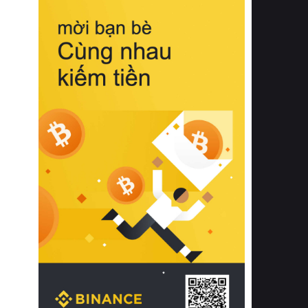
biệt từ bề mặt vải mềm mịn, khả năng
thoáng khí tuyệt vời cho đến độ đàn
hồi chuẩn xác của phần đệm nâng đỡ
cột sống.
Bên cạnh đó, việc lựa chọn các dòng
sản phẩm đạt chuẩn chất lượng quốc
tế còn giúp ngăn ngừa tình trạng kích
ứng da, hạn chế sự phát triển của vi
khuẩn và nấm mốc trong điều kiện
thời tiết nóng ẩm. Bạn có thể tìm hiểu
thêm các nghiên cứu khoa học về tác
động của giấc ngủ và môi trường
phòng ngủ đối với sức khỏe con
người tại Sleep Foundation (External
Link) để có cái nhìn toàn diện hơn.
2. Các tiêu chí vàng khi lựa chọn
chăn ga gối đệm cao cấp cho phòng
ngủ
Để sở hữu một bộ chăn ga gối đệm
cao cấp hoàn hảo cả về thẩm mỹ lẫn
công năng, người tiêu dùng cần cân
nhắc kỹ lưỡng các tiêu chí quan trọng