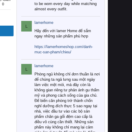
to be worn every day while matching
0
almost every outfit.
lamerhome
L
Hãy đến với lamer Home để sắm
ngay những sản phẩm phù hợp
https://lamerhomeshop.com/danh-
muc-san-pham/chieu/
lamerhome
L
Phòng ngủ không chỉ đơn thuần là nơi
để chúng ta ngả lưng sau một ngày
làm việc mệt mỏi, mà đây còn là
không gian riêng tư phản ánh gu thẩm
mỹ và phong cách sống của gia chủ.
Để biến căn phòng trở thành chốn
nghỉ dưỡng đích thực 5 sao ngay tại
nhà, việc đầu tư vào các bộ sản
phẩm chăn ga gối đệm cao cấp là
điều vô cùng cần thiết. Những sản
phẩm này không chỉ mang lại cảm