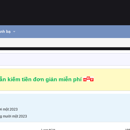
nh bạ
n kiếm tiền đơn giản miễn phí
i một 2023
g mười một 2023
Lượt thích
VN