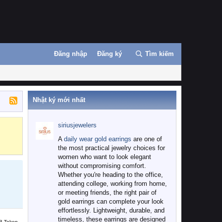
Đăng nhập
Đăng ký
Tìm kiếm
Nhật ký mới nhất
siriusjewelers
Binance
MEXC
A
daily wear gold earrings
are one of
the most practical jewelry choices for
women who want to look elegant
without compromising comfort.
Whether you're heading to the office,
attending college, working from home,
or meeting friends, the right pair of
gold earrings can complete your look
effortlessly. Lightweight, durable, and
timeless, these earrings are designed
B Token