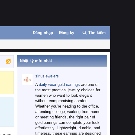
Đăng nhập
Đăng ký
Tìm kiếm
Nhật ký mới nhất
siriusjewelers
Binance
MEXC
A
daily wear gold earrings
are one of
the most practical jewelry choices for
women who want to look elegant
without compromising comfort.
Whether you're heading to the office,
attending college, working from home,
or meeting friends, the right pair of
gold earrings can complete your look
effortlessly. Lightweight, durable, and
timeless, these earrings are designed
B Token