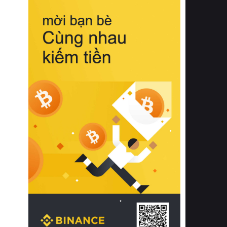
biệt từ bề mặt vải mềm mịn, khả năng
thoáng khí tuyệt vời cho đến độ đàn
hồi chuẩn xác của phần đệm nâng đỡ
cột sống.
Bên cạnh đó, việc lựa chọn các dòng
sản phẩm đạt chuẩn chất lượng quốc
tế còn giúp ngăn ngừa tình trạng kích
ứng da, hạn chế sự phát triển của vi
khuẩn và nấm mốc trong điều kiện
thời tiết nóng ẩm. Bạn có thể tìm hiểu
thêm các nghiên cứu khoa học về tác
động của giấc ngủ và môi trường
phòng ngủ đối với sức khỏe con
người tại Sleep Foundation (External
Link) để có cái nhìn toàn diện hơn.
2. Các tiêu chí vàng khi lựa chọn
chăn ga gối đệm cao cấp cho phòng
ngủ
Để sở hữu một bộ chăn ga gối đệm
cao cấp hoàn hảo cả về thẩm mỹ lẫn
công năng, người tiêu dùng cần cân
nhắc kỹ lưỡng các tiêu chí quan trọng