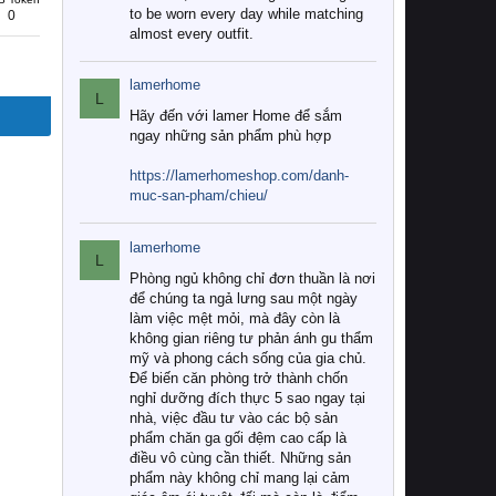
to be worn every day while matching
0
almost every outfit.
lamerhome
L
Hãy đến với lamer Home để sắm
ngay những sản phẩm phù hợp
https://lamerhomeshop.com/danh-
muc-san-pham/chieu/
lamerhome
L
Phòng ngủ không chỉ đơn thuần là nơi
để chúng ta ngả lưng sau một ngày
làm việc mệt mỏi, mà đây còn là
không gian riêng tư phản ánh gu thẩm
mỹ và phong cách sống của gia chủ.
Để biến căn phòng trở thành chốn
nghỉ dưỡng đích thực 5 sao ngay tại
nhà, việc đầu tư vào các bộ sản
phẩm chăn ga gối đệm cao cấp là
điều vô cùng cần thiết. Những sản
phẩm này không chỉ mang lại cảm