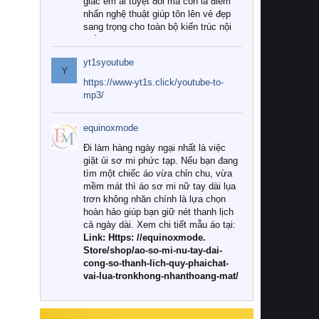
giác êm ái tuyệt đối mà còn là điểm
nhấn nghệ thuật giúp tôn lên vẻ đẹp
sang trọng cho toàn bộ kiến trúc nội
thất.
yt1syoutube
Tuy nhiên, giữa thị trường đa dạng
Y
với vô vàn thương hiệu và mẫu mã
https://www-yt1s.click/youtube-to-
như hiện nay, làm thế nào để chọn
mp3/
được những bộ chăn ga gối đệm cao
cấp thực sự chất lượng, phù hợp với
equinoxmode
khí hậu và nhu cầu sử dụng của gia
đình? Hãy cùng chúng tôi đi tìm lời
Đi làm hàng ngày ngại nhất là việc
giải đáp chi tiết qua bài viết dưới đây.
giặt ủi sơ mi phức tạp. Nếu bạn đang
tìm một chiếc áo vừa chỉn chu, vừa
1. Tại sao các gia đình hiện đại lại ưa
mềm mát thì áo sơ mi nữ tay dài lụa
chuộng chăn ga gối đệm cao cấp?
trơn không nhăn chính là lựa chọn
hoàn hảo giúp bạn giữ nét thanh lịch
Khác với các dòng sản phẩm thông
cả ngày dài. Xem chi tiết mẫu áo tại:
thường, những bộ chăn ga gối đệm
Link: Https: //equinoxmode.
cao cấp trải qua quy trình sản xuất
Store/shop/ao-so-mi-nu-tay-dai-
nghiêm ngặt từ khâu chọn lọc nguyên
cong-so-thanh-lich-quy-phaichat-
liệu tự nhiên đến công nghệ dệt
vai-lua-tronkhong-nhanthoang-mat/
nhuộm hiện đại không chứa hóa chất
độc hại. Khi sử dụng dòng sản phẩm
này, bạn sẽ cảm nhận rõ rệt sự khác