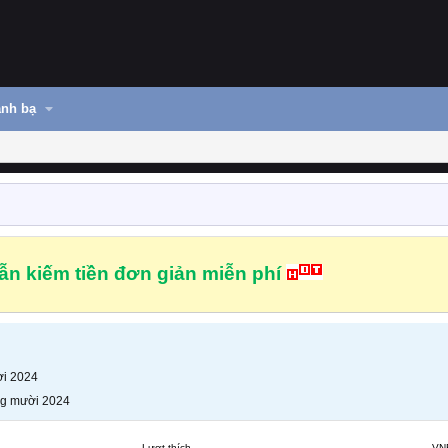
nh bạ
n kiếm tiền đơn giản miễn phí
i 2024
g mười 2024
Lượt thích
VN