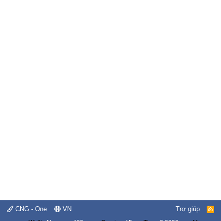
CNG - One
VN
Trợ giúp
R
S