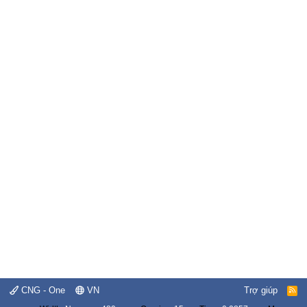
CNG - One
VN
Trợ giúp
R
S