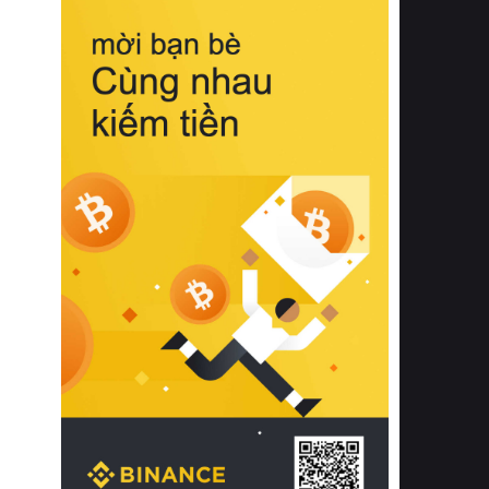
biệt từ bề mặt vải mềm mịn, khả năng
thoáng khí tuyệt vời cho đến độ đàn
hồi chuẩn xác của phần đệm nâng đỡ
cột sống.
Bên cạnh đó, việc lựa chọn các dòng
sản phẩm đạt chuẩn chất lượng quốc
tế còn giúp ngăn ngừa tình trạng kích
ứng da, hạn chế sự phát triển của vi
khuẩn và nấm mốc trong điều kiện
thời tiết nóng ẩm. Bạn có thể tìm hiểu
thêm các nghiên cứu khoa học về tác
động của giấc ngủ và môi trường
phòng ngủ đối với sức khỏe con
người tại Sleep Foundation (External
Link) để có cái nhìn toàn diện hơn.
2. Các tiêu chí vàng khi lựa chọn
chăn ga gối đệm cao cấp cho phòng
ngủ
Để sở hữu một bộ chăn ga gối đệm
cao cấp hoàn hảo cả về thẩm mỹ lẫn
công năng, người tiêu dùng cần cân
nhắc kỹ lưỡng các tiêu chí quan trọng