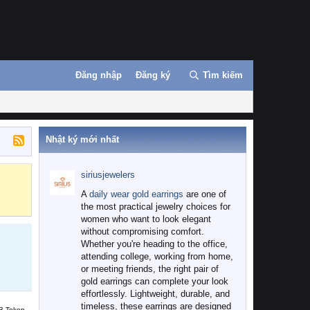
Đăng nhập
Đăng ký
Tìm kiếm
Nhật ký mới nhất
siriusjewelers
Binance
MEXC
A
daily wear gold earrings
are one of
the most practical jewelry choices for
women who want to look elegant
without compromising comfort.
Whether you're heading to the office,
attending college, working from home,
or meeting friends, the right pair of
gold earrings can complete your look
effortlessly. Lightweight, durable, and
timeless, these earrings are designed
B Token