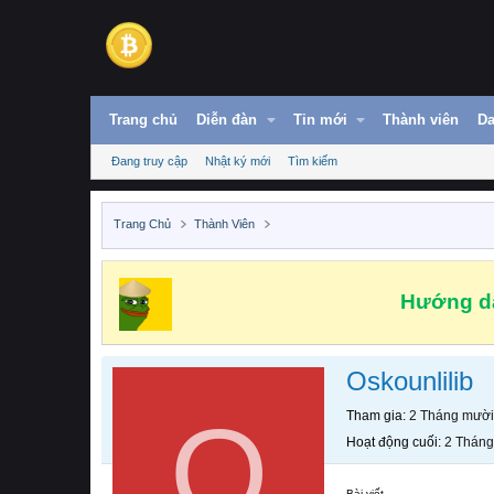
Trang chủ
Diễn đàn
Tin mới
Thành viên
Da
Đang truy cập
Nhật ký mới
Tìm kiếm
Trang Chủ
Thành Viên
Hướng dẫ
Oskounlilib
O
Tham gia
2 Tháng mười
Hoạt động cuối
2 Tháng
Bài viết