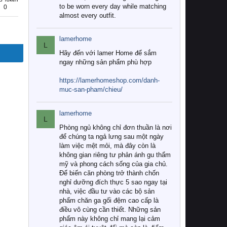
to be worn every day while matching
0
almost every outfit.
lamerhome
L
Hãy đến với lamer Home để sắm
ngay những sản phẩm phù hợp
https://lamerhomeshop.com/danh-
muc-san-pham/chieu/
lamerhome
L
Phòng ngủ không chỉ đơn thuần là nơi
để chúng ta ngả lưng sau một ngày
làm việc mệt mỏi, mà đây còn là
không gian riêng tư phản ánh gu thẩm
mỹ và phong cách sống của gia chủ.
Để biến căn phòng trở thành chốn
nghỉ dưỡng đích thực 5 sao ngay tại
nhà, việc đầu tư vào các bộ sản
phẩm chăn ga gối đệm cao cấp là
điều vô cùng cần thiết. Những sản
phẩm này không chỉ mang lại cảm