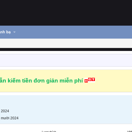
nh bạ
n kiếm tiền đơn giản miễn phí
 2024
 mười 2024
Lượt thích
VN