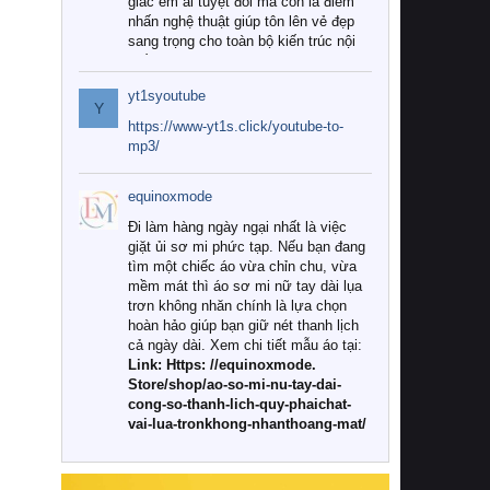
giác êm ái tuyệt đối mà còn là điểm
nhấn nghệ thuật giúp tôn lên vẻ đẹp
sang trọng cho toàn bộ kiến trúc nội
thất.
yt1syoutube
Tuy nhiên, giữa thị trường đa dạng
Y
với vô vàn thương hiệu và mẫu mã
https://www-yt1s.click/youtube-to-
như hiện nay, làm thế nào để chọn
mp3/
được những bộ chăn ga gối đệm cao
cấp thực sự chất lượng, phù hợp với
equinoxmode
khí hậu và nhu cầu sử dụng của gia
đình? Hãy cùng chúng tôi đi tìm lời
Đi làm hàng ngày ngại nhất là việc
giải đáp chi tiết qua bài viết dưới đây.
giặt ủi sơ mi phức tạp. Nếu bạn đang
tìm một chiếc áo vừa chỉn chu, vừa
1. Tại sao các gia đình hiện đại lại ưa
mềm mát thì áo sơ mi nữ tay dài lụa
chuộng chăn ga gối đệm cao cấp?
trơn không nhăn chính là lựa chọn
hoàn hảo giúp bạn giữ nét thanh lịch
Khác với các dòng sản phẩm thông
cả ngày dài. Xem chi tiết mẫu áo tại:
thường, những bộ chăn ga gối đệm
Link: Https: //equinoxmode.
cao cấp trải qua quy trình sản xuất
Store/shop/ao-so-mi-nu-tay-dai-
nghiêm ngặt từ khâu chọn lọc nguyên
cong-so-thanh-lich-quy-phaichat-
liệu tự nhiên đến công nghệ dệt
vai-lua-tronkhong-nhanthoang-mat/
nhuộm hiện đại không chứa hóa chất
độc hại. Khi sử dụng dòng sản phẩm
này, bạn sẽ cảm nhận rõ rệt sự khác