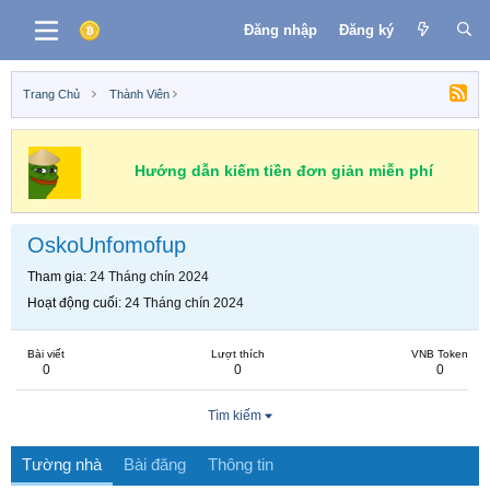
Đăng nhập
Đăng ký
Trang Chủ
Thành Viên
Hướng dẫn kiếm tiền đơn giản miễn phí
OskoUnfomofup
Tham gia
24 Tháng chín 2024
Hoạt động cuối
24 Tháng chín 2024
Bài viết
Lượt thích
VNB Token
0
0
0
Tìm kiếm
Tường nhà
Bài đăng
Thông tin