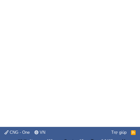
CNG - One
VN
Trợ giúp
R
S