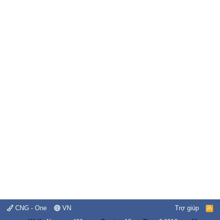
CNG - One
VN
Trợ giúp
R
S