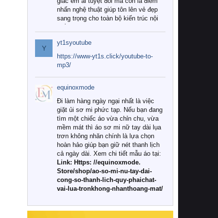
giác êm ái tuyệt đối mà còn là điểm
nhấn nghệ thuật giúp tôn lên vẻ đẹp
sang trọng cho toàn bộ kiến trúc nội
thất.
yt1syoutube
Tuy nhiên, giữa thị trường đa dạng
Y
với vô vàn thương hiệu và mẫu mã
https://www-yt1s.click/youtube-to-
như hiện nay, làm thế nào để chọn
mp3/
được những bộ chăn ga gối đệm cao
cấp thực sự chất lượng, phù hợp với
equinoxmode
khí hậu và nhu cầu sử dụng của gia
đình? Hãy cùng chúng tôi đi tìm lời
Đi làm hàng ngày ngại nhất là việc
giải đáp chi tiết qua bài viết dưới đây.
giặt ủi sơ mi phức tạp. Nếu bạn đang
tìm một chiếc áo vừa chỉn chu, vừa
1. Tại sao các gia đình hiện đại lại ưa
mềm mát thì áo sơ mi nữ tay dài lụa
chuộng chăn ga gối đệm cao cấp?
trơn không nhăn chính là lựa chọn
hoàn hảo giúp bạn giữ nét thanh lịch
Khác với các dòng sản phẩm thông
cả ngày dài. Xem chi tiết mẫu áo tại:
thường, những bộ chăn ga gối đệm
Link: Https: //equinoxmode.
cao cấp trải qua quy trình sản xuất
Store/shop/ao-so-mi-nu-tay-dai-
nghiêm ngặt từ khâu chọn lọc nguyên
cong-so-thanh-lich-quy-phaichat-
liệu tự nhiên đến công nghệ dệt
vai-lua-tronkhong-nhanthoang-mat/
nhuộm hiện đại không chứa hóa chất
độc hại. Khi sử dụng dòng sản phẩm
này, bạn sẽ cảm nhận rõ rệt sự khác