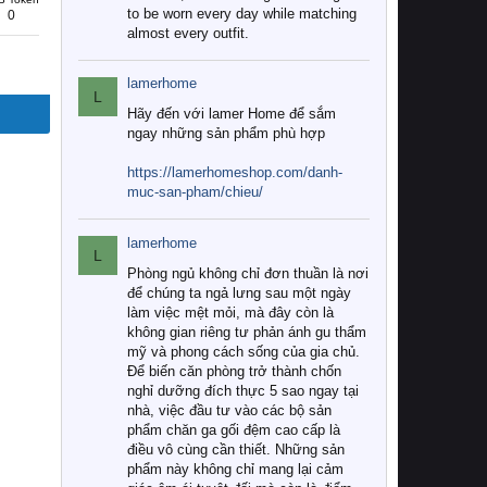
to be worn every day while matching
0
almost every outfit.
lamerhome
L
Hãy đến với lamer Home để sắm
ngay những sản phẩm phù hợp
https://lamerhomeshop.com/danh-
muc-san-pham/chieu/
lamerhome
L
Phòng ngủ không chỉ đơn thuần là nơi
để chúng ta ngả lưng sau một ngày
làm việc mệt mỏi, mà đây còn là
không gian riêng tư phản ánh gu thẩm
mỹ và phong cách sống của gia chủ.
Để biến căn phòng trở thành chốn
nghỉ dưỡng đích thực 5 sao ngay tại
nhà, việc đầu tư vào các bộ sản
phẩm chăn ga gối đệm cao cấp là
điều vô cùng cần thiết. Những sản
phẩm này không chỉ mang lại cảm