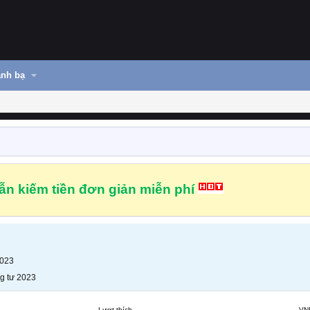
nh bạ
n kiếm tiền đơn giản miễn phí
2023
g tư 2023
Lượt thích
VN