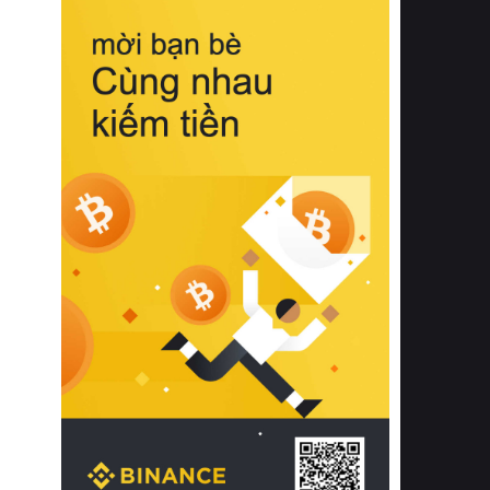
biệt từ bề mặt vải mềm mịn, khả năng
thoáng khí tuyệt vời cho đến độ đàn
hồi chuẩn xác của phần đệm nâng đỡ
cột sống.
Bên cạnh đó, việc lựa chọn các dòng
sản phẩm đạt chuẩn chất lượng quốc
tế còn giúp ngăn ngừa tình trạng kích
ứng da, hạn chế sự phát triển của vi
khuẩn và nấm mốc trong điều kiện
thời tiết nóng ẩm. Bạn có thể tìm hiểu
thêm các nghiên cứu khoa học về tác
động của giấc ngủ và môi trường
phòng ngủ đối với sức khỏe con
người tại Sleep Foundation (External
Link) để có cái nhìn toàn diện hơn.
2. Các tiêu chí vàng khi lựa chọn
chăn ga gối đệm cao cấp cho phòng
ngủ
Để sở hữu một bộ chăn ga gối đệm
cao cấp hoàn hảo cả về thẩm mỹ lẫn
công năng, người tiêu dùng cần cân
nhắc kỹ lưỡng các tiêu chí quan trọng