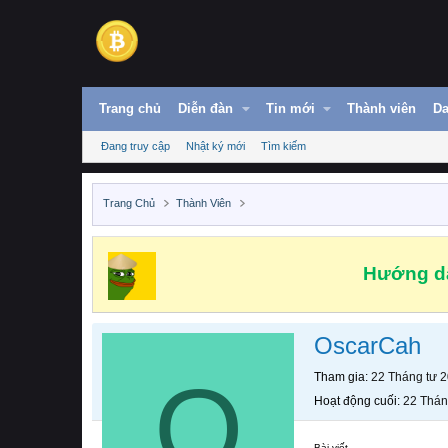
Trang chủ
Diễn đàn
Tin mới
Thành viên
Da
Đang truy cập
Nhật ký mới
Tìm kiếm
Trang Chủ
Thành Viên
Hướng dẫ
OscarCah
O
Tham gia
22 Tháng tư 
Hoạt động cuối
22 Thán
Bài viết