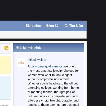
Đăng nhập
Đăng ký
Tìm kiếm
Nhật ký mới nhất
siriusjewelers
Binance
MEXC
A
daily wear gold earrings
are one of
the most practical jewelry choices for
women who want to look elegant
without compromising comfort.
Whether you're heading to the office,
attending college, working from home,
or meeting friends, the right pair of
gold earrings can complete your look
effortlessly. Lightweight, durable, and
timeless, these earrings are designed
B Token