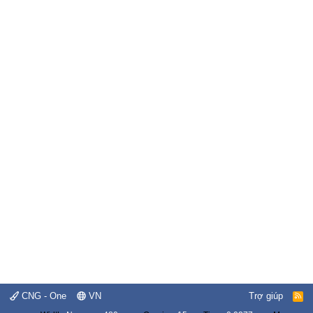
CNG - One
VN
Trợ giúp
R
S