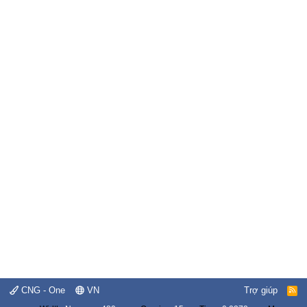
CNG - One
VN
Trợ giúp
R
S