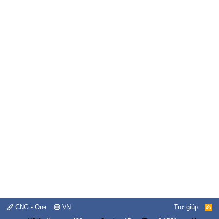
CNG - One
VN
Trợ giúp
R
S