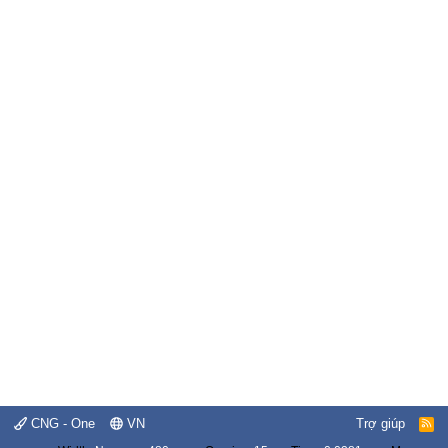
CNG - One
VN
Trợ giúp
R
S