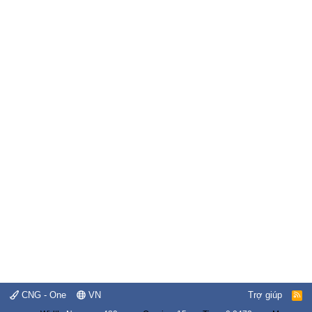
CNG - One
VN
Trợ giúp
R
S