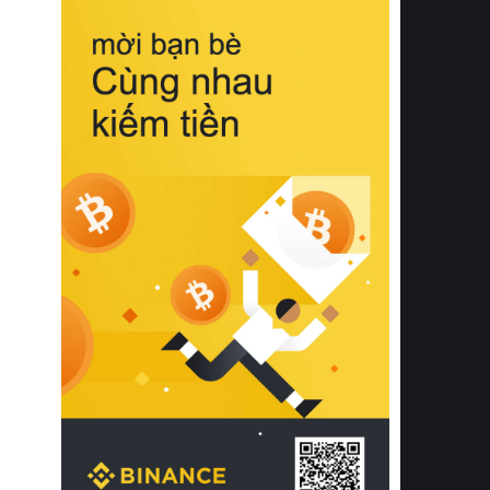
biệt từ bề mặt vải mềm mịn, khả năng
thoáng khí tuyệt vời cho đến độ đàn
hồi chuẩn xác của phần đệm nâng đỡ
cột sống.
Bên cạnh đó, việc lựa chọn các dòng
sản phẩm đạt chuẩn chất lượng quốc
tế còn giúp ngăn ngừa tình trạng kích
ứng da, hạn chế sự phát triển của vi
khuẩn và nấm mốc trong điều kiện
thời tiết nóng ẩm. Bạn có thể tìm hiểu
thêm các nghiên cứu khoa học về tác
động của giấc ngủ và môi trường
phòng ngủ đối với sức khỏe con
người tại Sleep Foundation (External
Link) để có cái nhìn toàn diện hơn.
2. Các tiêu chí vàng khi lựa chọn
chăn ga gối đệm cao cấp cho phòng
ngủ
Để sở hữu một bộ chăn ga gối đệm
cao cấp hoàn hảo cả về thẩm mỹ lẫn
công năng, người tiêu dùng cần cân
nhắc kỹ lưỡng các tiêu chí quan trọng