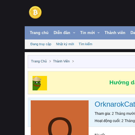
Trang chủ
Diễn đàn
Tin mới
Thành viên
Da
Đang truy cập
Nhật ký mới
Tìm kiếm
Trang Chủ
Thành Viên
Hướng dẫ
OrknarokCat
O
Tham gia
2 Tháng mười
Hoạt động cuối
2 Tháng
Bài viết