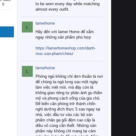
to be worn every day while matching
0
almost every outfit.
lamerhome
L
Hãy đến với lamer Home để sắm
ngay những sản phẩm phù hợp
https://lamerhomeshop.com/danh-
muc-san-pham/chieu/
lamerhome
L
Phòng ngủ không chỉ đơn thuần là nơi
để chúng ta ngả lưng sau một ngày
làm việc mệt mỏi, mà đây còn là
không gian riêng tư phản ánh gu thẩm
mỹ và phong cách sống của gia chủ.
Để biến căn phòng trở thành chốn
nghỉ dưỡng đích thực 5 sao ngay tại
nhà, việc đầu tư vào các bộ sản
phẩm chăn ga gối đệm cao cấp là
điều vô cùng cần thiết. Những sản
phẩm này không chỉ mang lại cảm