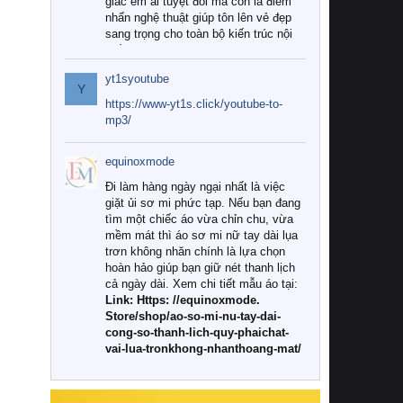
giác êm ái tuyệt đối mà còn là điểm
nhấn nghệ thuật giúp tôn lên vẻ đẹp
sang trọng cho toàn bộ kiến trúc nội
thất.
yt1syoutube
Tuy nhiên, giữa thị trường đa dạng
Y
với vô vàn thương hiệu và mẫu mã
https://www-yt1s.click/youtube-to-
như hiện nay, làm thế nào để chọn
mp3/
được những bộ chăn ga gối đệm cao
cấp thực sự chất lượng, phù hợp với
equinoxmode
khí hậu và nhu cầu sử dụng của gia
đình? Hãy cùng chúng tôi đi tìm lời
Đi làm hàng ngày ngại nhất là việc
giải đáp chi tiết qua bài viết dưới đây.
giặt ủi sơ mi phức tạp. Nếu bạn đang
tìm một chiếc áo vừa chỉn chu, vừa
1. Tại sao các gia đình hiện đại lại ưa
mềm mát thì áo sơ mi nữ tay dài lụa
chuộng chăn ga gối đệm cao cấp?
trơn không nhăn chính là lựa chọn
hoàn hảo giúp bạn giữ nét thanh lịch
Khác với các dòng sản phẩm thông
cả ngày dài. Xem chi tiết mẫu áo tại:
thường, những bộ chăn ga gối đệm
Link: Https: //equinoxmode.
cao cấp trải qua quy trình sản xuất
Store/shop/ao-so-mi-nu-tay-dai-
nghiêm ngặt từ khâu chọn lọc nguyên
cong-so-thanh-lich-quy-phaichat-
liệu tự nhiên đến công nghệ dệt
vai-lua-tronkhong-nhanthoang-mat/
nhuộm hiện đại không chứa hóa chất
độc hại. Khi sử dụng dòng sản phẩm
này, bạn sẽ cảm nhận rõ rệt sự khác