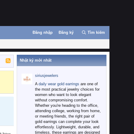
Đăng nhập
Đăng ký
Tìm kiếm
Nhật ký mới nhất
siriusjewelers
Binance
MEXC
A
daily wear gold earrings
are one of
the most practical jewelry choices for
women who want to look elegant
without compromising comfort.
Whether you're heading to the office,
attending college, working from home,
or meeting friends, the right pair of
gold earrings can complete your look
effortlessly. Lightweight, durable, and
timeless, these earrings are designed
B Token