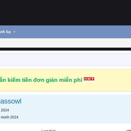
nh bạ
n kiếm tiền đơn giản miễn phí
assowl
 2024
 mười 2024
Lượt thích
VN