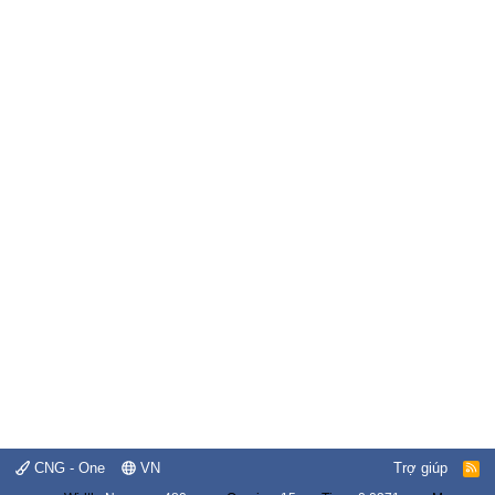
CNG - One
VN
Trợ giúp
R
S