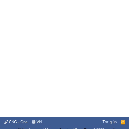
CNG - One
VN
Trợ giúp
R
S