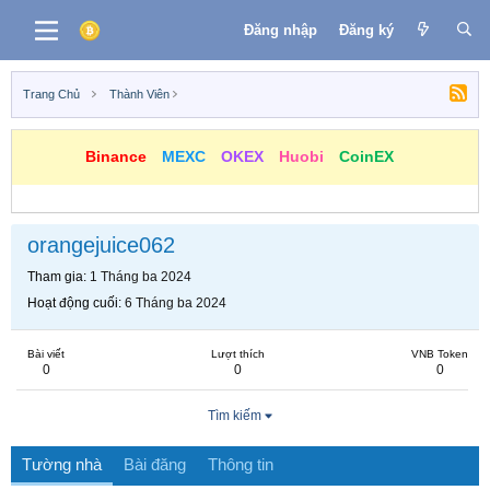
Đăng nhập
Đăng ký
Trang Chủ
Thành Viên
Binance
MEXC
OKEX
Huobi
CoinEX
orangejuice062
Tham gia
1 Tháng ba 2024
Hoạt động cuối
6 Tháng ba 2024
Bài viết
Lượt thích
VNB Token
0
0
0
Tìm kiếm
Tường nhà
Bài đăng
Thông tin