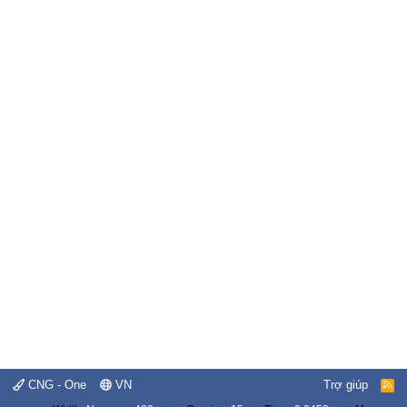
CNG - One
VN
Trợ giúp
R
S