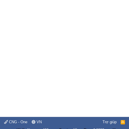
CNG - One
VN
Trợ giúp
R
S