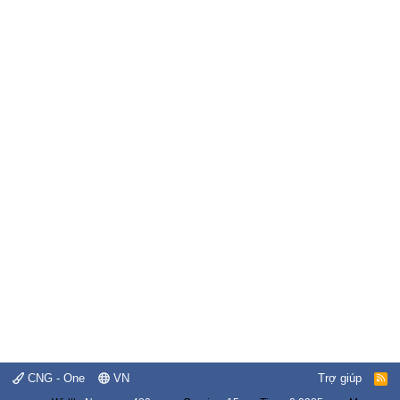
CNG - One
VN
Trợ giúp
R
S