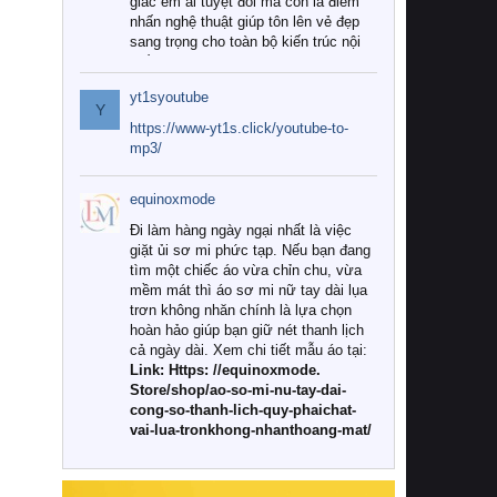
giác êm ái tuyệt đối mà còn là điểm
nhấn nghệ thuật giúp tôn lên vẻ đẹp
sang trọng cho toàn bộ kiến trúc nội
thất.
yt1syoutube
Tuy nhiên, giữa thị trường đa dạng
Y
với vô vàn thương hiệu và mẫu mã
https://www-yt1s.click/youtube-to-
như hiện nay, làm thế nào để chọn
mp3/
được những bộ chăn ga gối đệm cao
cấp thực sự chất lượng, phù hợp với
equinoxmode
khí hậu và nhu cầu sử dụng của gia
đình? Hãy cùng chúng tôi đi tìm lời
Đi làm hàng ngày ngại nhất là việc
giải đáp chi tiết qua bài viết dưới đây.
giặt ủi sơ mi phức tạp. Nếu bạn đang
tìm một chiếc áo vừa chỉn chu, vừa
1. Tại sao các gia đình hiện đại lại ưa
mềm mát thì áo sơ mi nữ tay dài lụa
chuộng chăn ga gối đệm cao cấp?
trơn không nhăn chính là lựa chọn
hoàn hảo giúp bạn giữ nét thanh lịch
Khác với các dòng sản phẩm thông
cả ngày dài. Xem chi tiết mẫu áo tại:
thường, những bộ chăn ga gối đệm
Link: Https: //equinoxmode.
cao cấp trải qua quy trình sản xuất
Store/shop/ao-so-mi-nu-tay-dai-
nghiêm ngặt từ khâu chọn lọc nguyên
cong-so-thanh-lich-quy-phaichat-
liệu tự nhiên đến công nghệ dệt
vai-lua-tronkhong-nhanthoang-mat/
nhuộm hiện đại không chứa hóa chất
độc hại. Khi sử dụng dòng sản phẩm
này, bạn sẽ cảm nhận rõ rệt sự khác