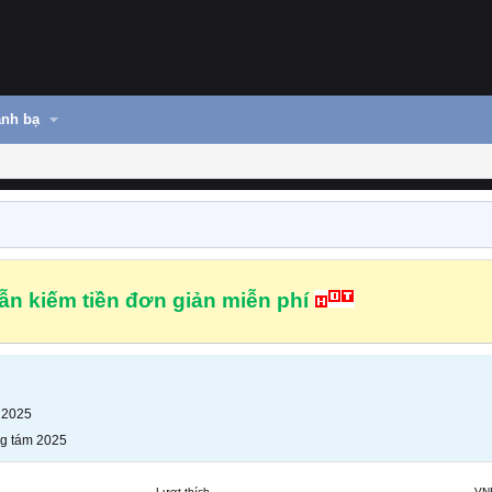
nh bạ
n kiếm tiền đơn giản miễn phí
 2025
g tám 2025
Lượt thích
VN