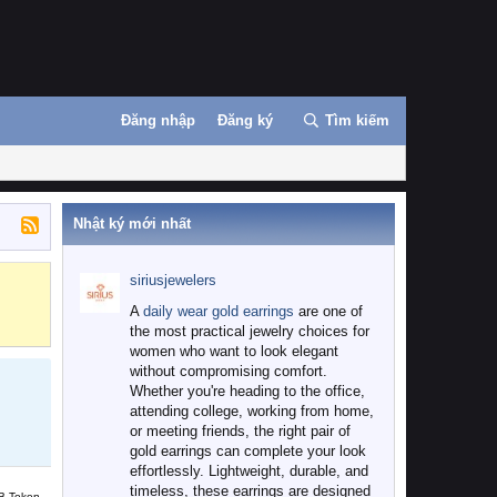
Đăng nhập
Đăng ký
Tìm kiếm
Nhật ký mới nhất
siriusjewelers
Binance
MEXC
A
daily wear gold earrings
are one of
the most practical jewelry choices for
women who want to look elegant
without compromising comfort.
Whether you're heading to the office,
attending college, working from home,
or meeting friends, the right pair of
gold earrings can complete your look
effortlessly. Lightweight, durable, and
timeless, these earrings are designed
B Token