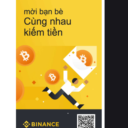
biệt từ bề mặt vải mềm mịn, khả năng
thoáng khí tuyệt vời cho đến độ đàn
hồi chuẩn xác của phần đệm nâng đỡ
cột sống.
Bên cạnh đó, việc lựa chọn các dòng
sản phẩm đạt chuẩn chất lượng quốc
tế còn giúp ngăn ngừa tình trạng kích
ứng da, hạn chế sự phát triển của vi
khuẩn và nấm mốc trong điều kiện
thời tiết nóng ẩm. Bạn có thể tìm hiểu
thêm các nghiên cứu khoa học về tác
động của giấc ngủ và môi trường
phòng ngủ đối với sức khỏe con
người tại Sleep Foundation (External
Link) để có cái nhìn toàn diện hơn.
2. Các tiêu chí vàng khi lựa chọn
chăn ga gối đệm cao cấp cho phòng
ngủ
Để sở hữu một bộ chăn ga gối đệm
cao cấp hoàn hảo cả về thẩm mỹ lẫn
công năng, người tiêu dùng cần cân
nhắc kỹ lưỡng các tiêu chí quan trọng