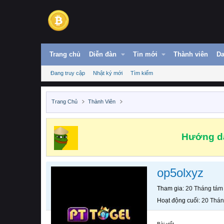
Trang chủ
Diễn đàn
Tin mới
Thành viên
Da
Đang truy cập
Nhật ký mới
Tìm kiếm
Trang Chủ
Thành Viên
Hướng dẫ
op5olxyz
Tham gia
20 Tháng tám
Hoạt động cuối
20 Thán
Bài viết