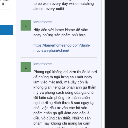
to be worn every day while matching
0
almost every outfit.
lamerhome
L
Hãy đến với lamer Home để sắm
ngay những sản phẩm phù hợp
https://lamerhomeshop.com/danh-
muc-san-pham/chieu/
lamerhome
L
Phòng ngủ không chỉ đơn thuần là nơi
để chúng ta ngả lưng sau một ngày
làm việc mệt mỏi, mà đây còn là
không gian riêng tư phản ánh gu thẩm
mỹ và phong cách sống của gia chủ.
Để biến căn phòng trở thành chốn
nghỉ dưỡng đích thực 5 sao ngay tại
nhà, việc đầu tư vào các bộ sản
phẩm chăn ga gối đệm cao cấp là
điều vô cùng cần thiết. Những sản
phẩm này không chỉ mang lại cảm