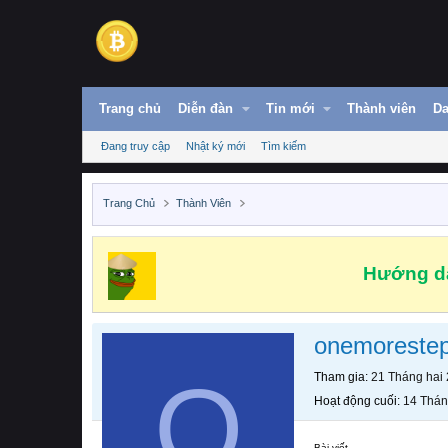
Trang chủ
Diễn đàn
Tin mới
Thành viên
Da
Đang truy cập
Nhật ký mới
Tìm kiếm
Trang Chủ
Thành Viên
Hướng dẫ
onemoreste
O
Tham gia
21 Tháng hai
Hoạt động cuối
14 Thán
Bài viết