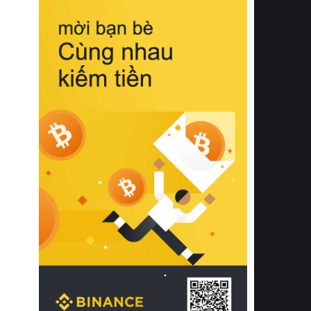
biệt từ bề mặt vải mềm mịn, khả năng
thoáng khí tuyệt vời cho đến độ đàn
hồi chuẩn xác của phần đệm nâng đỡ
cột sống.
Bên cạnh đó, việc lựa chọn các dòng
sản phẩm đạt chuẩn chất lượng quốc
tế còn giúp ngăn ngừa tình trạng kích
ứng da, hạn chế sự phát triển của vi
khuẩn và nấm mốc trong điều kiện
thời tiết nóng ẩm. Bạn có thể tìm hiểu
thêm các nghiên cứu khoa học về tác
động của giấc ngủ và môi trường
phòng ngủ đối với sức khỏe con
người tại Sleep Foundation (External
Link) để có cái nhìn toàn diện hơn.
2. Các tiêu chí vàng khi lựa chọn
chăn ga gối đệm cao cấp cho phòng
ngủ
Để sở hữu một bộ chăn ga gối đệm
cao cấp hoàn hảo cả về thẩm mỹ lẫn
công năng, người tiêu dùng cần cân
nhắc kỹ lưỡng các tiêu chí quan trọng