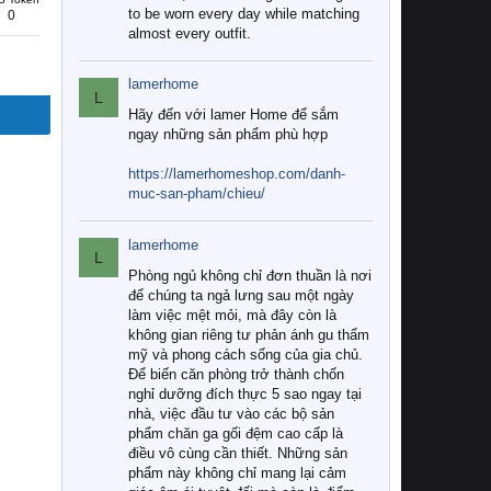
to be worn every day while matching
0
almost every outfit.
lamerhome
L
Hãy đến với lamer Home để sắm
ngay những sản phẩm phù hợp
https://lamerhomeshop.com/danh-
muc-san-pham/chieu/
lamerhome
L
Phòng ngủ không chỉ đơn thuần là nơi
để chúng ta ngả lưng sau một ngày
làm việc mệt mỏi, mà đây còn là
không gian riêng tư phản ánh gu thẩm
mỹ và phong cách sống của gia chủ.
Để biến căn phòng trở thành chốn
nghỉ dưỡng đích thực 5 sao ngay tại
nhà, việc đầu tư vào các bộ sản
phẩm chăn ga gối đệm cao cấp là
điều vô cùng cần thiết. Những sản
phẩm này không chỉ mang lại cảm