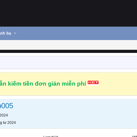
nh bạ
n kiếm tiền đơn giản miễn phí
p005
 2024
g tư 2024
Lượt thích
VN