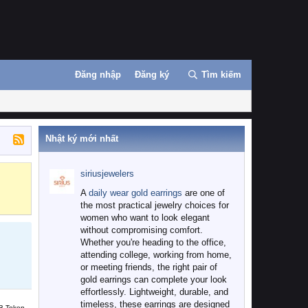
Đăng nhập
Đăng ký
Tìm kiếm
Nhật ký mới nhất
siriusjewelers
Binance
MEXC
A
daily wear gold earrings
are one of
the most practical jewelry choices for
women who want to look elegant
without compromising comfort.
Whether you're heading to the office,
attending college, working from home,
or meeting friends, the right pair of
gold earrings can complete your look
effortlessly. Lightweight, durable, and
timeless, these earrings are designed
B Token