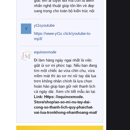
giác êm ái tuyệt đối mà còn là điểm
nhấn nghệ thuật giúp tôn lên vẻ đẹp
sang trọng cho toàn bộ kiến trúc nội
thất.
yt1syoutube
Tuy nhiên, giữa thị trường đa dạng
Y
với vô vàn thương hiệu và mẫu mã
https://www-yt1s.click/youtube-to-
như hiện nay, làm thế nào để chọn
mp3/
được những bộ chăn ga gối đệm cao
cấp thực sự chất lượng, phù hợp với
equinoxmode
khí hậu và nhu cầu sử dụng của gia
đình? Hãy cùng chúng tôi đi tìm lời
Đi làm hàng ngày ngại nhất là việc
giải đáp chi tiết qua bài viết dưới đây.
giặt ủi sơ mi phức tạp. Nếu bạn đang
tìm một chiếc áo vừa chỉn chu, vừa
1. Tại sao các gia đình hiện đại lại ưa
mềm mát thì áo sơ mi nữ tay dài lụa
chuộng chăn ga gối đệm cao cấp?
trơn không nhăn chính là lựa chọn
hoàn hảo giúp bạn giữ nét thanh lịch
Khác với các dòng sản phẩm thông
cả ngày dài. Xem chi tiết mẫu áo tại:
thường, những bộ chăn ga gối đệm
Link: Https: //equinoxmode.
cao cấp trải qua quy trình sản xuất
Store/shop/ao-so-mi-nu-tay-dai-
nghiêm ngặt từ khâu chọn lọc nguyên
cong-so-thanh-lich-quy-phaichat-
liệu tự nhiên đến công nghệ dệt
vai-lua-tronkhong-nhanthoang-mat/
nhuộm hiện đại không chứa hóa chất
độc hại. Khi sử dụng dòng sản phẩm
này, bạn sẽ cảm nhận rõ rệt sự khác