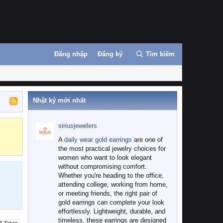
Đăng nhập
Đăng ký
Tìm kiếm
Nhật ký mới nhất
siriusjewelers
Binance
MEXC
A
daily wear gold earrings
are one of
the most practical jewelry choices for
women who want to look elegant
without compromising comfort.
Whether you're heading to the office,
attending college, working from home,
or meeting friends, the right pair of
gold earrings can complete your look
effortlessly. Lightweight, durable, and
timeless, these earrings are designed
B Token