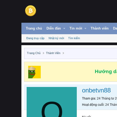
Trang chủ
Diễn đàn
Tin mới
Thành viên
Da
Đang truy cập
Nhật ký mới
Tìm kiếm
Trang Chủ
Thành Viên
Hướng dẫ
onbetvn88
O
Tham gia
24 Tháng tư 
Hoạt động cuối
24 Thán
Bài viết