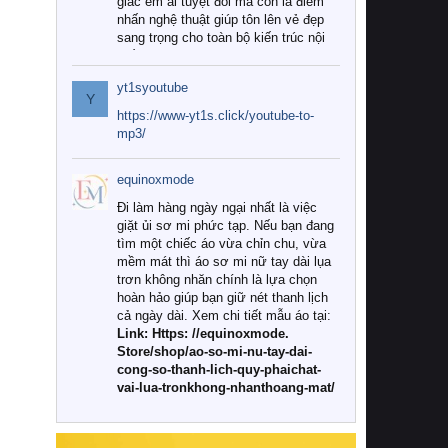
giác êm ái tuyệt đối mà còn là điểm
nhấn nghệ thuật giúp tôn lên vẻ đẹp
sang trọng cho toàn bộ kiến trúc nội
thất.
yt1syoutube
Tuy nhiên, giữa thị trường đa dạng
Y
với vô vàn thương hiệu và mẫu mã
https://www-yt1s.click/youtube-to-
như hiện nay, làm thế nào để chọn
mp3/
được những bộ chăn ga gối đệm cao
cấp thực sự chất lượng, phù hợp với
equinoxmode
khí hậu và nhu cầu sử dụng của gia
đình? Hãy cùng chúng tôi đi tìm lời
Đi làm hàng ngày ngại nhất là việc
giải đáp chi tiết qua bài viết dưới đây.
giặt ủi sơ mi phức tạp. Nếu bạn đang
tìm một chiếc áo vừa chỉn chu, vừa
1. Tại sao các gia đình hiện đại lại ưa
mềm mát thì áo sơ mi nữ tay dài lụa
chuộng chăn ga gối đệm cao cấp?
trơn không nhăn chính là lựa chọn
hoàn hảo giúp bạn giữ nét thanh lịch
Khác với các dòng sản phẩm thông
cả ngày dài. Xem chi tiết mẫu áo tại:
thường, những bộ chăn ga gối đệm
Link: Https: //equinoxmode.
cao cấp trải qua quy trình sản xuất
Store/shop/ao-so-mi-nu-tay-dai-
nghiêm ngặt từ khâu chọn lọc nguyên
cong-so-thanh-lich-quy-phaichat-
liệu tự nhiên đến công nghệ dệt
vai-lua-tronkhong-nhanthoang-mat/
nhuộm hiện đại không chứa hóa chất
độc hại. Khi sử dụng dòng sản phẩm
này, bạn sẽ cảm nhận rõ rệt sự khác