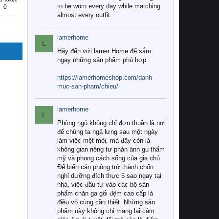
to be worn every day while matching
0
almost every outfit.
lamerhome
L
Hãy đến với lamer Home để sắm
ngay những sản phẩm phù hợp
https://lamerhomeshop.com/danh-
muc-san-pham/chieu/
lamerhome
L
Phòng ngủ không chỉ đơn thuần là nơi
để chúng ta ngả lưng sau một ngày
làm việc mệt mỏi, mà đây còn là
không gian riêng tư phản ánh gu thẩm
mỹ và phong cách sống của gia chủ.
Để biến căn phòng trở thành chốn
nghỉ dưỡng đích thực 5 sao ngay tại
nhà, việc đầu tư vào các bộ sản
phẩm chăn ga gối đệm cao cấp là
điều vô cùng cần thiết. Những sản
phẩm này không chỉ mang lại cảm