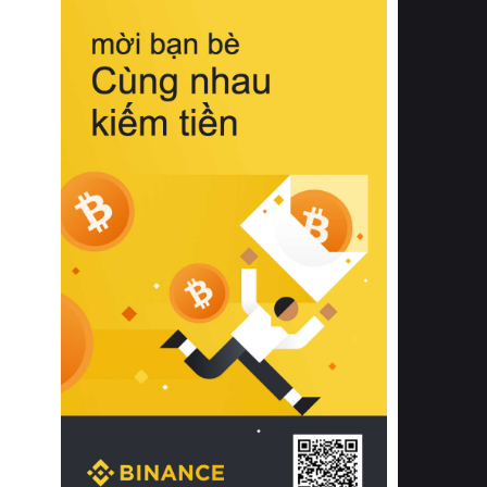
biệt từ bề mặt vải mềm mịn, khả năng
thoáng khí tuyệt vời cho đến độ đàn
hồi chuẩn xác của phần đệm nâng đỡ
cột sống.
Bên cạnh đó, việc lựa chọn các dòng
sản phẩm đạt chuẩn chất lượng quốc
tế còn giúp ngăn ngừa tình trạng kích
ứng da, hạn chế sự phát triển của vi
khuẩn và nấm mốc trong điều kiện
thời tiết nóng ẩm. Bạn có thể tìm hiểu
thêm các nghiên cứu khoa học về tác
động của giấc ngủ và môi trường
phòng ngủ đối với sức khỏe con
người tại Sleep Foundation (External
Link) để có cái nhìn toàn diện hơn.
2. Các tiêu chí vàng khi lựa chọn
chăn ga gối đệm cao cấp cho phòng
ngủ
Để sở hữu một bộ chăn ga gối đệm
cao cấp hoàn hảo cả về thẩm mỹ lẫn
công năng, người tiêu dùng cần cân
nhắc kỹ lưỡng các tiêu chí quan trọng