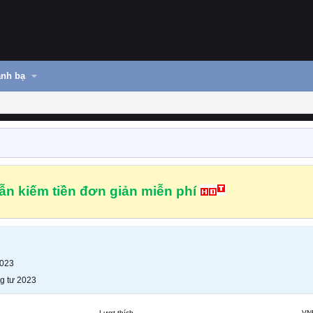
nh bạ
n kiếm tiền đơn giản miễn phí
2023
g tư 2023
Lượt thích
VN