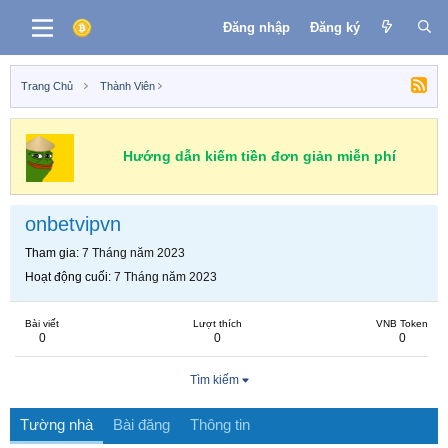
Đăng nhập
Đăng ký
Trang Chủ
Thành Viên
Hướng dẫn kiếm tiền đơn giản miễn phí
onbetvipvn
Tham gia
7 Tháng năm 2023
Hoạt động cuối
7 Tháng năm 2023
Bài viết
Lượt thích
VNB Token
0
0
0
Tìm kiếm
Tường nhà
Bài đăng
Thông tin