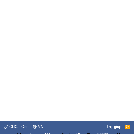
CNG - One
VN
Trợ giúp
R
S