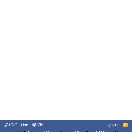
CNG - One
VN
Trợ giúp
R
S