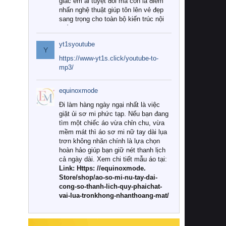
giác êm ái tuyệt đối mà còn là điểm
nhấn nghệ thuật giúp tôn lên vẻ đẹp
sang trọng cho toàn bộ kiến trúc nội
thất.
yt1syoutube
Tuy nhiên, giữa thị trường đa dạng
Y
với vô vàn thương hiệu và mẫu mã
https://www-yt1s.click/youtube-to-
như hiện nay, làm thế nào để chọn
mp3/
được những bộ chăn ga gối đệm cao
cấp thực sự chất lượng, phù hợp với
equinoxmode
khí hậu và nhu cầu sử dụng của gia
đình? Hãy cùng chúng tôi đi tìm lời
Đi làm hàng ngày ngại nhất là việc
giải đáp chi tiết qua bài viết dưới đây.
giặt ủi sơ mi phức tạp. Nếu bạn đang
tìm một chiếc áo vừa chỉn chu, vừa
1. Tại sao các gia đình hiện đại lại ưa
mềm mát thì áo sơ mi nữ tay dài lụa
chuộng chăn ga gối đệm cao cấp?
trơn không nhăn chính là lựa chọn
hoàn hảo giúp bạn giữ nét thanh lịch
Khác với các dòng sản phẩm thông
cả ngày dài. Xem chi tiết mẫu áo tại:
thường, những bộ chăn ga gối đệm
Link: Https: //equinoxmode.
cao cấp trải qua quy trình sản xuất
Store/shop/ao-so-mi-nu-tay-dai-
nghiêm ngặt từ khâu chọn lọc nguyên
cong-so-thanh-lich-quy-phaichat-
liệu tự nhiên đến công nghệ dệt
vai-lua-tronkhong-nhanthoang-mat/
nhuộm hiện đại không chứa hóa chất
độc hại. Khi sử dụng dòng sản phẩm
này, bạn sẽ cảm nhận rõ rệt sự khác