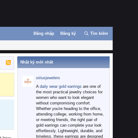
Đăng nhập
Đăng ký
Tìm kiếm
Nhật ký mới nhất
siriusjewelers
Binance
MEXC
A
daily wear gold earrings
are one of
the most practical jewelry choices for
women who want to look elegant
without compromising comfort.
Whether you're heading to the office,
attending college, working from home,
or meeting friends, the right pair of
gold earrings can complete your look
effortlessly. Lightweight, durable, and
timeless, these earrings are designed
B Token