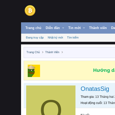
Trang chủ
Diễn đàn
Tin mới
Thành viên
Da
Đang truy cập
Nhật ký mới
Tìm kiếm
Trang Chủ
Thành Viên
Hướng dẫ
OnatasSig
O
Tham gia
13 Tháng hai
Hoạt động cuối
13 Thán
Bài viết