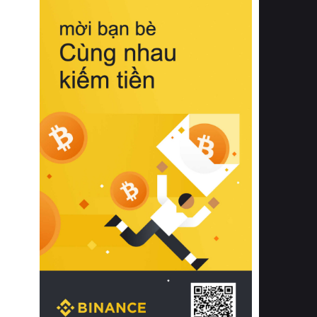
biệt từ bề mặt vải mềm mịn, khả năng
thoáng khí tuyệt vời cho đến độ đàn
hồi chuẩn xác của phần đệm nâng đỡ
cột sống.
Bên cạnh đó, việc lựa chọn các dòng
sản phẩm đạt chuẩn chất lượng quốc
tế còn giúp ngăn ngừa tình trạng kích
ứng da, hạn chế sự phát triển của vi
khuẩn và nấm mốc trong điều kiện
thời tiết nóng ẩm. Bạn có thể tìm hiểu
thêm các nghiên cứu khoa học về tác
động của giấc ngủ và môi trường
phòng ngủ đối với sức khỏe con
người tại Sleep Foundation (External
Link) để có cái nhìn toàn diện hơn.
2. Các tiêu chí vàng khi lựa chọn
chăn ga gối đệm cao cấp cho phòng
ngủ
Để sở hữu một bộ chăn ga gối đệm
cao cấp hoàn hảo cả về thẩm mỹ lẫn
công năng, người tiêu dùng cần cân
nhắc kỹ lưỡng các tiêu chí quan trọng