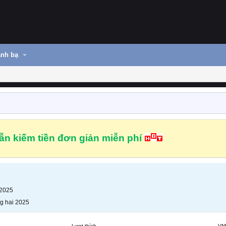
nh bạ
n kiếm tiền đơn giản miễn phí
 2025
g hai 2025
Lượt thích
VN