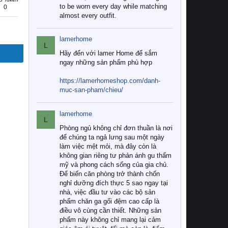
to be worn every day while matching
0
almost every outfit.
lamerhome
L
Hãy đến với lamer Home để sắm
ngay những sản phẩm phù hợp
https://lamerhomeshop.com/danh-
muc-san-pham/chieu/
lamerhome
L
Phòng ngủ không chỉ đơn thuần là nơi
để chúng ta ngả lưng sau một ngày
làm việc mệt mỏi, mà đây còn là
không gian riêng tư phản ánh gu thẩm
mỹ và phong cách sống của gia chủ.
Để biến căn phòng trở thành chốn
nghỉ dưỡng đích thực 5 sao ngay tại
nhà, việc đầu tư vào các bộ sản
phẩm chăn ga gối đệm cao cấp là
điều vô cùng cần thiết. Những sản
phẩm này không chỉ mang lại cảm